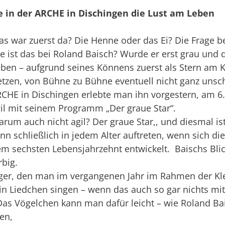
e in der ARCHE in Dischingen die Lust am Leben
s war zuerst da? Die Henne oder das Ei? Die Frage b
e ist das bei Roland Baisch? Wurde er erst grau und da
ben – aufgrund seines Könnens zuerst als Stern am
tzen, von Bühne zu Bühne eventuell nicht ganz unsch
CHE in Dischingen erlebte man ihn vorgestern, am 6.3
il mit seinem Programm „Der graue Star“.
rum auch nicht agil? Der graue Star,, und diesmal i
nn schließlich in jedem Alter auftreten, wenn sich d
m sechsten Lebensjahrzehnt entwickelt. Baischs Blick 
rbig.
ger, den man im vergangenen Jahr im Rahmen der Kl
in Liedchen singen – wenn das auch so gar nichts mit
. Das Vögelchen kann man dafür leicht – wie Roland B
en,