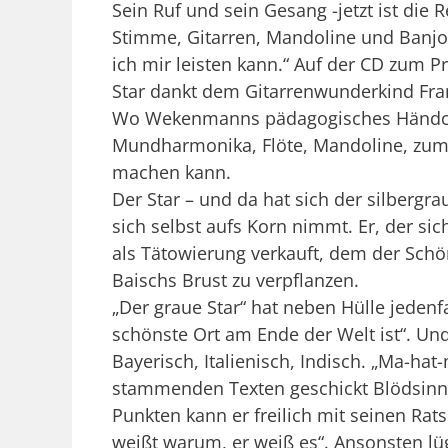
Sein Ruf und sein Gesang -jetzt ist die
Stimme, Gitarren, Mandoline und Banjo), 
ich mir leisten kann.“ Auf der CD zum P
Star dankt dem Gitarrenwunderkind Fra
Wo Wekenmanns pädagogisches Händchen e
Mundharmonika, Flöte, Mandoline, zum 
machen kann.
Der Star – und da hat sich der silbergra
sich selbst aufs Korn nimmt. Er, der si
als Tätowierung verkauft, dem der Schö
Baischs Brust zu verpflanzen.
„Der graue Star“ hat neben Hülle jedenfa
schönste Ort am Ende der Welt ist“. Un
Bayerisch, Italienisch, Indisch. „Ma-hat
stammenden Texten geschickt Blödsinn 
Punkten kann er freilich mit seinen Ra
weißt warum, er weiß es“. Ansonsten lüg