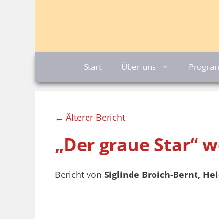
Zum
Inhalt
springen
Start
Über uns
Progr
← Älterer Bericht
„Der graue Star“ w
Bericht von
Siglinde Broich-Bernt, H