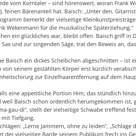
 Rede vom Korntaler – sind hörenswert, woran Frank W
feinen Bärenanteil hat. Baisch: „Unter den. Gitarrist
rogramm bemerkt der vielseitige Kleinkunstpreisträger
nk Wekenmann für die musikalische Späterziehung.“
in glückliches war, bleibt offen. Baisch griff in Di
Sax und zur singenden Säge, trat den Beweis an, da
ue Baisch ein dickes Scheibchen abgeschnitten – ist ein
ch von seinem gestählten Körper erst kürzlich verabs
nheitschirurg zur Einzelhaarentfernung auf dem Haup
lls eine appetitliche Portion Him, das stündlich hinz
d weil Baisch schon ordentlich herumgekommen ist, g
-ma-gau-di“, stellt der vielseitige Schwabe treffend fe
mit Tiefgang.
tschlägen: „Lerne Jammern, ohne zu leiden“, „Schlage
t der vielseitige Barde seinem Publikum frech ins Ge