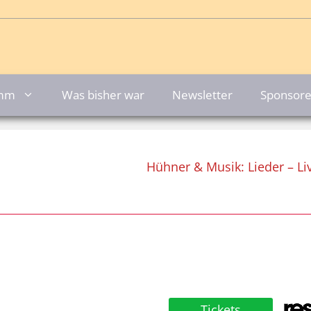
amm
Was bisher war
Newsletter
Sponsor
Hühner & Musik: Lieder – L
Tickets