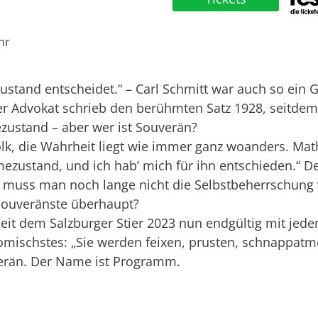
hr
stand entscheidet.“ – Carl Schmitt war auch so ein 
ter Advokat schrieb den berühmten Satz 1928, seitde
ezustand – aber wer ist Souverän?
lk, die Wahrheit liegt wie immer ganz woanders. Mathi
hmezustand, und ich hab’ mich für ihn entschieden.“ 
uss man noch lange nicht die Selbstbeherrschung ve
 Souveränste überhaupt?
 seit dem Salzburger Stier 2023 nun endgültig mit jede
komischstes: „Sie werden feixen, prusten, schnapp
erän. Der Name ist Programm.