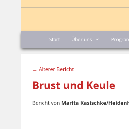
Zum
Inhalt
springen
Start
Über uns
Progr
← Älterer Bericht
Brust und Keule
Bericht von
Marita Kasischke/Heiden