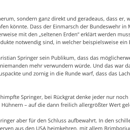
erum, sondern ganz direkt und geradeaus, dass er, w
fen könnte. Dass der Einmarsch der Bundeswehr in Mal
rweise mit den „seltenen Erden“ erklärt werden muss,
dukte notwendig sind, in welcher bei­spielsweise ein 
istian Springer sein Pu­blikum, dass das möglicherwe
pt niemanden mehr verwundern würde. Und das war dann
uspackte und zornig in die Runde warf, dass das Lac
chimpfte Springer, bei Rückgrat denke jeder nur noc
 Hühnern – auf die dann freilich allergrößter Wert ge
pringer aber für den Schluss aufbewahrt. In den schil­l
erven aus den USA heim­kehren, mit allem Brimboriu