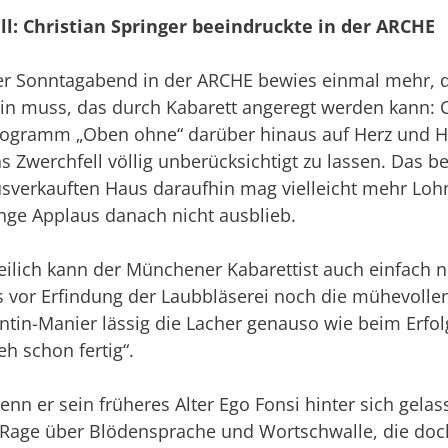
ll: Christian Springer beeindruckte in der ARCHE
r Sonntagabend in der ARCHE bewies einmal mehr, da
in muss, das durch Kabarett angeregt werden kann: Ch
ogramm „Oben ohne“ darüber hinaus auf Herz und Hi
s Zwerchfell völlig unberücksichtigt zu lassen. Das 
sverkauften Haus daraufhin mag vielleicht mehr Lohn
nge Applaus danach nicht ausblieb.
eilich kann der Münchener Kabarettist auch einfach
ss vor Erfindung der Laubbläserei noch die mühevolle
lentin-Manier lässig die Lacher genauso wie beim Erf
h schon fertig“.
enn er sein früheres Alter Ego Fonsi hinter sich gela
in Rage über Blödensprache und Wortschwalle, die do