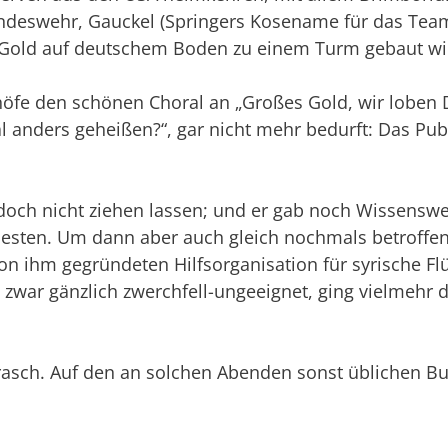
undeswehr, Gauckel (Springers Kosename für das Tea
Gold auf deutschem Boden zu einem Turm gebaut wird
fe den schönen Choral an „Großes Gold, wir loben D
al anders geheißen?“, gar nicht mehr bedurft: Das Pub
doch nicht ziehen lassen; und er gab noch Wissenswe
esten. Um dann aber auch gleich nochmals betroffen 
von ihm gegründeten Hilfsorganisation für syrische Flü
zwar gänzlich zwerchfell-ungeeignet, ging vielmehr d
rasch. Auf den an solchen Abenden sonst üblichen Bu