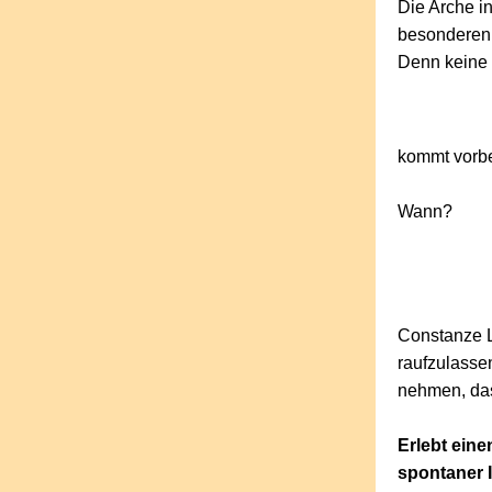
Die Arche i
besonderen
Denn keine 
kommt vorbe
Wann?
Constanze L
raufzulassen
nehmen, dass
Erlebt ein
spontaner 