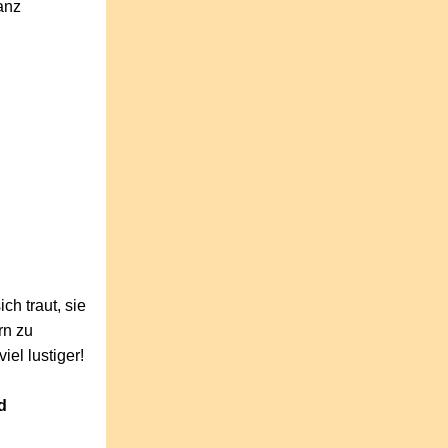
anz
h traut, sie
rn zu
el lustiger!
d