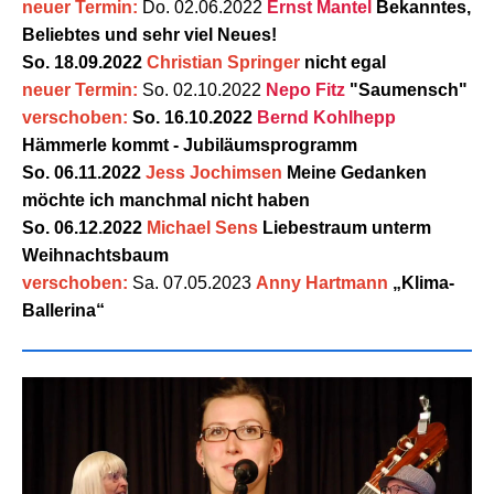
neuer Termin:
Do. 02.06.2022
Ernst Mantel
Bekanntes,
Beliebtes und sehr viel Neues!
So. 18.09.2022
Christian Springer
nicht egal
neuer Termin:
So. 02.10.2022
Nepo Fitz
"Saumensch"
verschoben:
So. 16.10.2022
Bernd Kohlhepp
Hämmerle kommt - Jubiläumsprogramm
So. 06.11.2022
Jess Jochimsen
Meine Gedanken
möchte ich manchmal nicht haben
So. 06.12.2022
Michael Sens
Liebestraum unterm
Weihnachtsbaum
verschoben:
Sa. 07.05.2023
Anny Hartmann
„Klima-
Ballerina“