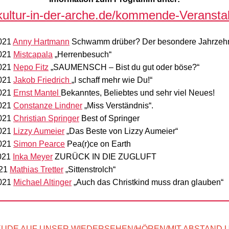
/kultur-in-der-arche.de/kommende-Veransta
2021
Anny Hartmann
Schwamm drüber? Der besondere Jahrzehn
2021
Mistcapala
„Herrenbesuch“
2021
Nepo Fitz
„SAUMENSCH – Bist du gut oder böse?“
2021
Jakob Friedrich
„I schaff mehr wie Du!“
2021
Ernst Mantel
Bekanntes, Beliebtes und sehr viel Neues!
2021
Constanze Lindner
„Miss Verständnis“.
2021
Christian Springer
Best of Springer
2021
Lizzy Aumeier
„Das Beste von Lizzy Aumeier“
2021
Simon Pearce
Pea(r)ce on Earth
2021
Inka Meyer
ZURÜCK IN DIE ZUGLUFT
021
Mathias Tretter
„Sittenstrolch“
2021
Michael Altinger
„Auch das Christkind muss dran glauben“
EUDE AUF UNSER WIEDERSEHEN/HÖREN/MIT ABSTAND 