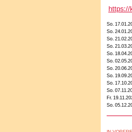
https:/
So. 17.01.
So. 24.01.
So. 21.02.
So. 21.03.
So. 18.04.
So. 02.05.
So. 20.06.
So. 19.09.
So. 17.10.
So. 07.11.
Fr. 19.11.2
So. 05.12.
IN VORFR