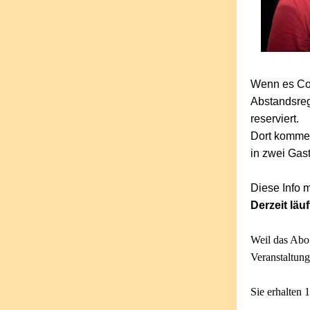
Wenn es Cor
Abstandsreg
reserviert.
Dort kommen
in zwei Gast
Diese Info 
Derzeit läu
Weil das Abo 
Veranstaltun
Sie erhalten 