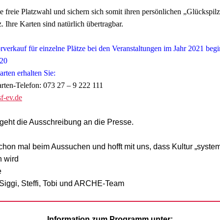
e freie Platzwahl und sichern sich somit ihren persönlichen „Glückspilz
. Ihre Karten sind natürlich übertragbar.
verkauf für einzelne Plätze bei den Veranstaltungen im Jahr 2021 begi
20
karten erhalten Sie:
en-Telefon: 073 27 – 9 222 111
f-ev.de
eht die Ausschreibung an die Presse.
chon mal beim Aussuchen und hofft mit uns, dass Kultur „system
n wird
e
, Siggi, Steffi, Tobi und ARCHE-Team
Information zum Programm unter: