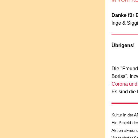
Danke für E
Inge & Sigg
Übrigens!
Die "Freund
Boriss". In
Corona und
Es sind die 
Kultur in der
Ein Projekt der
Aktion »Freund