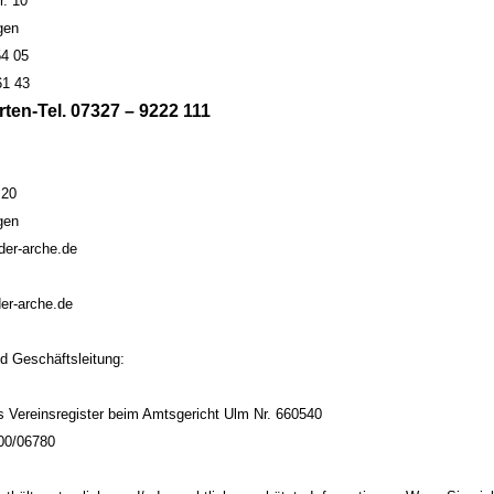
r. 10
gen
54 05
61 43
en-Tel. 07327 – 9222 111
 20
gen
-der-arche.de
der-arche.de
d Geschäftsleitung:
s Vereinsregister beim Amtsgericht Ulm Nr. 660540
100/06780