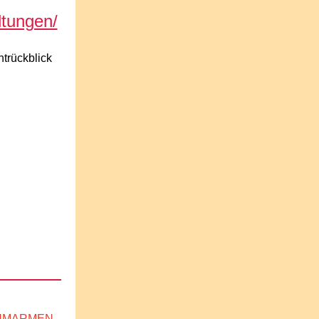
ltungen/
trückblick
UMARMEN.