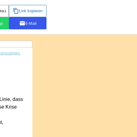
r anzuzeigen.
 Linie, dass
se Krise
t,