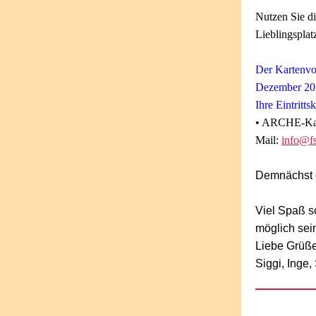
Nutzen Sie di
Lieblingsplatz
Der Kartenvor
Dezember 20
Ihre Eintritts
• ARCHE-Kart
Mail:
info@fs
Demnächst g
Viel Spaß s
möglich sei
Liebe Grüß
Siggi, Inge