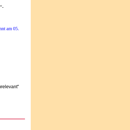
“-
nnt am 05.
relevant“