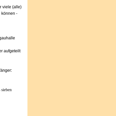
viele (alle)
 können -
Egauhalle
 aufgeteilt
fänger:
 sieben