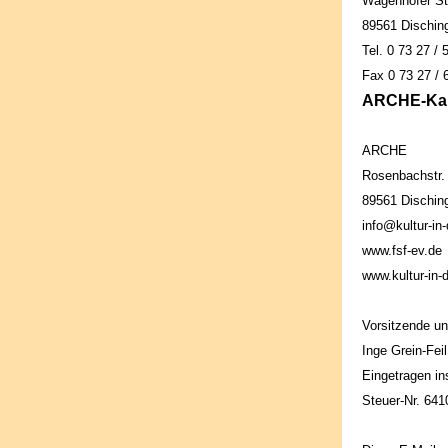
Wagenhofer St
89561 Dischin
Tel. 0 73 27 / 
Fax 0 73 27 / 
ARCHE-Kart
ARCHE
Rosenbachstr.
89561 Dischin
info@kultur-in
www.fsf-ev.de
www.kultur-in-
Vorsitzende un
Inge Grein-Feil
Eingetragen in
Steuer-Nr. 64