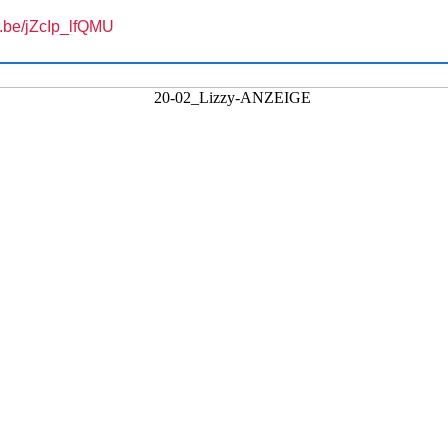
u.be/jZcIp_lfQMU