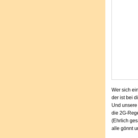
Wer sich ei
der ist bei 
Und unsere 
die 2G-Rege
(Ehrlich ge
alle gönnt 