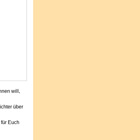
nen will,
ichter über
 für Euch