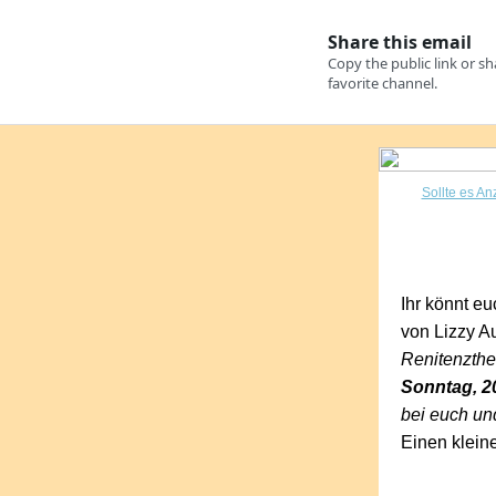
Sollte es An
Ihr könnt eu
von Lizzy A
Renitenzthea
Sonntag, 20
bei euch un
Einen klein