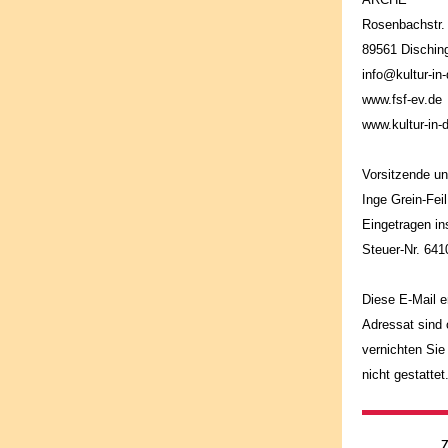
Rosenbachstr.
89561 Dischin
info@kultur-in
www.fsf-ev.de
www.kultur-in-
Vorsitzende un
Inge Grein-Feil
Eingetragen in
Steuer-Nr. 64
Diese E-Mail e
Adressat sind 
vernichten Sie
nicht gestattet
Z