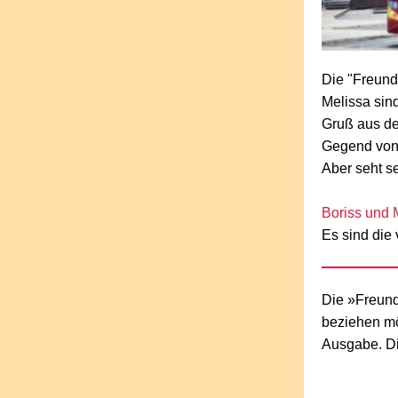
Die "Freund
Melissa sin
Gruß aus de
Gegend von 
Aber seht se
Boriss und 
Es sind die 
Die »Freund
beziehen mö
Ausgabe. Di