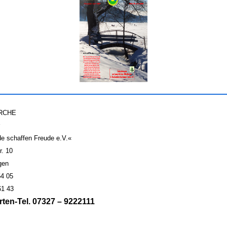
 ARCHE
e schaffen Freude e.V.«
r. 10
gen
54 05
61 43
en-Tel. 07327 – 9222111