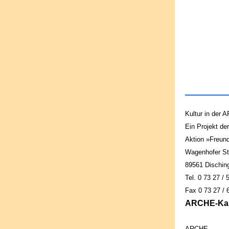
Kultur in der
Ein Projekt der
Aktion »Freund
Wagenhofer St
89561 Dischin
Tel. 0 73 27 / 
Fax 0 73 27 / 
ARCHE-Kart
ARCHE