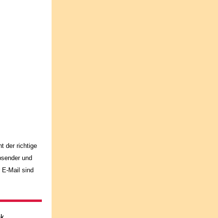
t der richtige
Absender und
 E-Mail sind
nk