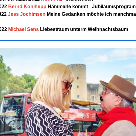
022
Bernd Kohlhepp
Hämmerle kommt - Jubiläumsprogra
2022
Jess Jochimsen
Meine Gedanken möchte ich manchmal
2022
Michael Sens
Liebestraum unterm Weihnachtsbaum