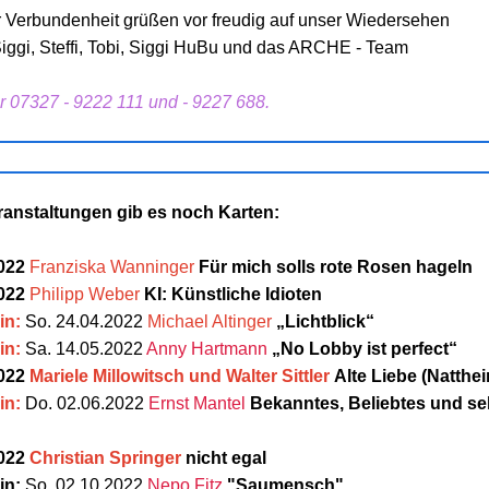
er Verbundenheit grüßen vor freudig auf unser Wiedersehen
Siggi, Steffi, Tobi, Siggi HuBu und das ARCHE - Team
er 07327 - 9222 111 und - 9227 688.
ranstaltungen gib es noch Karten:
2022
Franziska Wanninger
Für mich solls rote Rosen hageln
2022
Philipp Weber
KI: Künstliche Idioten
in:
So. 24.04.2022
Michael Altinger
„Lichtblick“
in:
Sa. 14.05.2022
Anny Hartmann
„No Lobby ist perfect“
022
Mariele Millowitsch und Walter Sittler
Alte Liebe (Natthe
in:
Do. 02.06.2022
Ernst Mantel
Bekanntes, Beliebtes und seh
022
Christian Springer
nicht egal
in:
So. 02.10.2022
Nepo Fitz
"Saumensch"