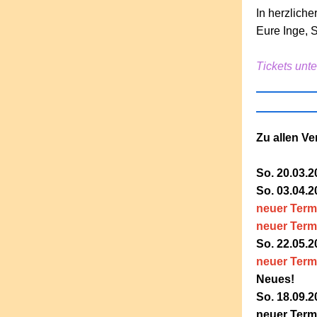
In herzlich
Eure Inge, 
Tickets unt
Zu allen Ve
So. 20.03.
So. 03.04.
neuer Term
neuer Term
So. 22.05.2
neuer Term
Neues!
So. 18.09.2
neuer Term