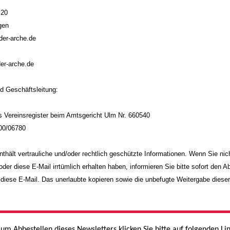
 20
gen
-der-arche.de
der-arche.de
d Geschäftsleitung:
s Vereinsregister beim Amtsgericht Ulm Nr. 660540
100/06780
nthält vertrauliche und/oder rechtlich geschützte Informationen. Wenn Sie nich
oder diese E-Mail irrtümlich erhalten haben, informieren Sie bitte sofort den 
 diese E-Mail. Das unerlaubte kopieren sowie die unbefugte Weitergabe dieser
.
um Abbestellen dieses Newsletters klicken Sie bitte auf folgenden Li