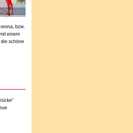
Corona, bzw.
 mit einem
n die schöne
Brücke"
neue