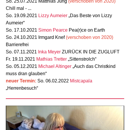
So. 25.07.2021 Matthias Jung
(verschoben von 2020)
Chill mal - ...
So. 19.09.2021
Lizzy Aumeier
„Das Beste von Lizzy
Aumeier“
So. 17.10.2021
Simon Pearce
Pea(r)ce on Earth
So. 24.10.2021 Irmgard Knef
(verschoben von 2020)
Barrierefrei
So. 07.11.2021
Inka Meyer
ZURÜCK IN DIE ZUGLUFT
Fr. 19.11.2021
Mathias Tretter
„Sittenstrolch“
So. 05.12.2021
Michael Altinger
„Auch das Christkind
muss dran glauben“
neuer Termin:
So. 06.02.2022
Mistcapala
„Herrenbesuch“