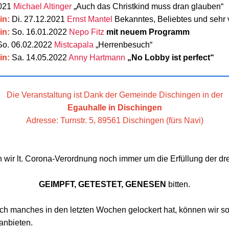
2021
Michael Altinger
„Auch das Christkind muss dran glauben“
in:
Di. 27.12.2021
Ernst Mantel
Bekanntes, Beliebtes und sehr 
in:
So. 16.01.2022
Nepo Fitz
mit neuem Programm
o. 06.02.2022
Mistcapala
„Herrenbesuch“
in:
Sa. 14.05.2022
Anny Hartmann
„No Lobby ist perfect“
Die Veranstaltung ist Dank der Gemeinde Dischingen in der
Egauhalle in Dischingen
Adresse: Turnstr. 5, 89561 Dischingen (fürs Navi)
wir lt. Corona-Verordnung noch immer um die Erfüllung der dr
GEIMPFT, GETESTET, GENESEN
bitten.
h manches in den letzten Wochen gelockert hat, können wir s
 anbieten.