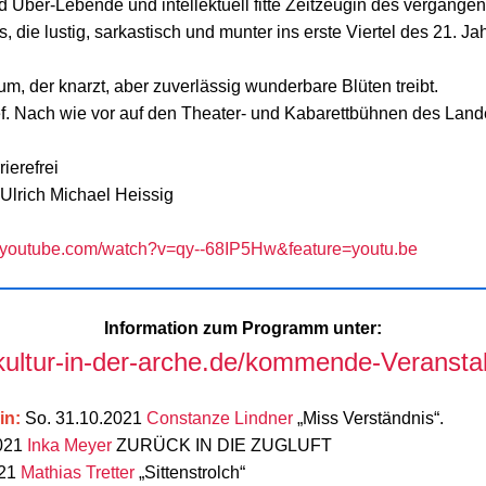
d Über-Lebende und intellektuell fitte Zeitzeugin des vergange
, die lustig, sarkastisch und munter ins erste Viertel des 21. Ja
um, der knarzt, aber zuverlässig wunderbare Blüten treibt.
f. Nach wie vor auf den Theater- und Kabarettbühnen des Land
rierefrei
 Ulrich Michael Heissig
w.youtube.com/watch?v=qy--68IP5Hw&feature=youtu.be
Information zum Programm unter:
/kultur-in-der-arche.de/kommende-Veransta
in:
So. 31.10.2021
Constanze Lindner
„Miss Verständnis“.
2021
Inka Meyer
ZURÜCK IN DIE ZUGLUFT
021
Mathias Tretter
„Sittenstrolch“