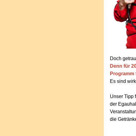
Doch getrau
Denn für 20
Programm 
Es sind wirk
Unser Tipp 
der Egauhal
Veranstaltun
die Getränk