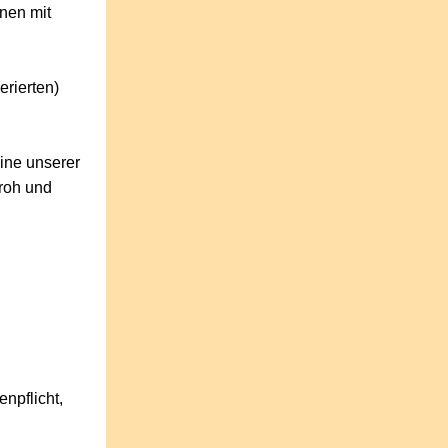
nen mit
rierten)
eine unserer
froh und
npflicht,