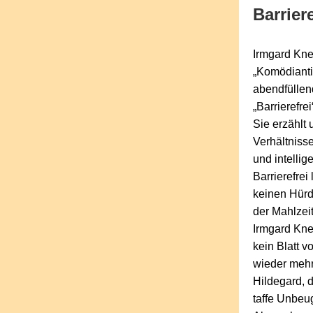
Barriere
Irmgard Kne
„Komödiantin
abendfülle
„Barrierefre
Sie erzählt
Verhältniss
und intelli
Barrierefre
keinen Hürd
der Mahlzei
Irmgard Kne
kein Blatt 
wieder mehr 
Hildegard, d
taffe Unbeu