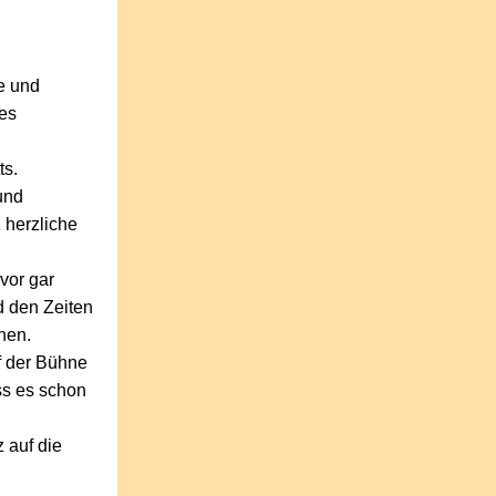
e und
ues
ts.
und
 herzliche
vor gar
d den Zeiten
nen.
f der Bühne
ss es schon
 auf die