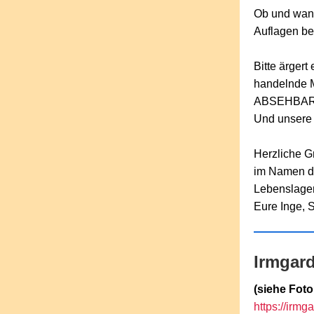
Ob und wann
Auflagen be
Bitte ärgert
handelnde M
ABSEHBAR w
Und unsere 
Herzliche G
im Namen de
Lebenslagen
Eure Inge, 
Irmgar
(siehe Fot
https://irmg