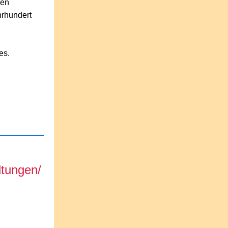
nen
hrhundert
es.
ltungen/