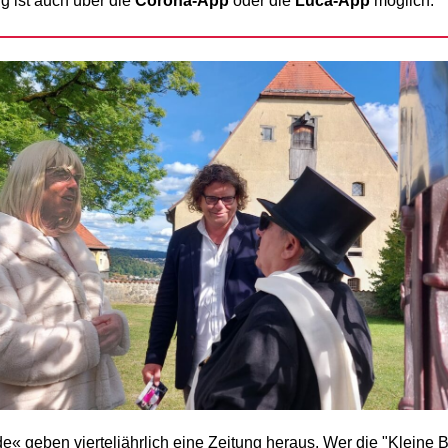
g ist auch über die
Corona-App
oder die
Luca-App
möglich.
e« geben vierteljährlich eine Zeitung heraus. Wer die "Kleine 