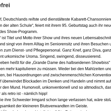
frei
f, Deutschlands reifste und dienstälteste Kabarett-Chansonnier
 der alten Schule“, feiert mit ihrem 95. Geburtstag auch ihr ne
ndes Show-Programm.
i“ ist Titel und Motto ihrer Show und ihres neuen Lebensabschnit
 und singt von ihrem Alltag im Seniorensitz und ihren Besuchen 
en zum Dienst- und Pflegepersonal. Ganz Knef, ganz Diva, ganz
gent urkomische Uroma. Singend, swingend, disseusierend.
i leben heißt für die „Grande Dame des halbseidenen Showbiss“ 
en mehr kapitulieren zu müssen. Weder bei den Mahlzeiten un
ten, bei Hausordnungen und zwischenmenschlichen Konventio
f überwindet Blockaden im Denken und Handeln und nimmt au
vor den Mund. Humorvoll, unkonventionell und so altmodisch, da
als retro ist - nämlich hipp!
ie ihre Schwester Irmgard schon lange verlassen hat, wäre stolz
gsamkeit der kleineren Blutsverwandten im Geiste.