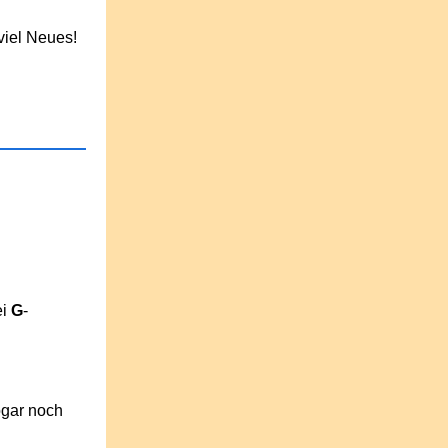
viel Neues!
ei
G
-
ogar noch