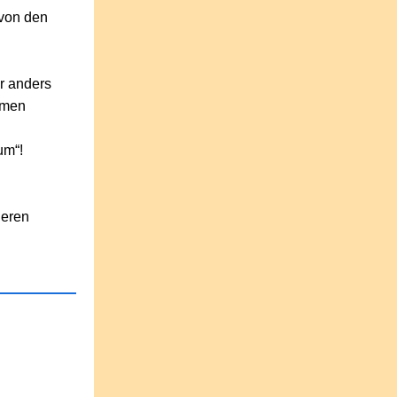
 von den
ür anders
mmen
um“!
deren