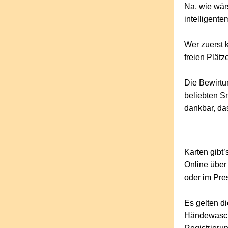
Na, wie wär
intelligente
Wer zuerst 
freien Plätz
Die Bewirtun
beliebten S
dankbar, das
Karten gibt
Online übe
oder im Pr
Es gelten d
Händewasch