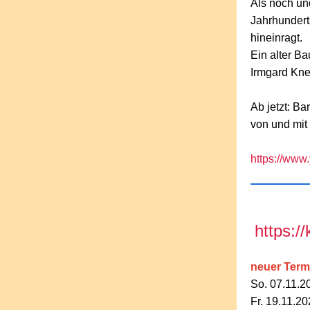
Als noch un
Jahrhunderts
hineinragt.
Ein alter Ba
Irmgard Kne
Ab jetzt: Bar
von und mit
https://ww
https:/
neuer Term
So. 07.11.
Fr. 19.11.2