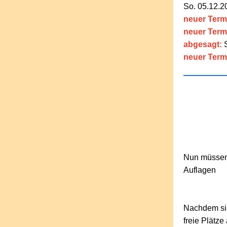
So. 05.12.
neuer Term
neuer Term
abgesagt:
S
neuer Term
Nun müssen 
Auflagen
Nachdem sic
freie Plätze