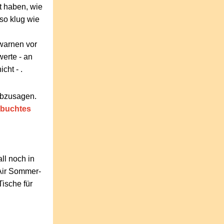
t haben, wie
so klug wie
warnen vor
erte - an
cht - .
abzusagen.
gebuchtes
ll noch in
Air Sommer-
Tische für