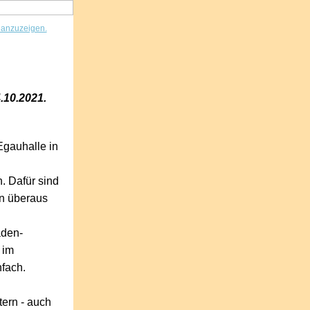
r anzuzeigen.
.10.2021.
Egauhalle in
. Dafür sind
n überaus
aden-
 im
nfach.
tern - auch