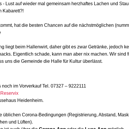
s - Lust auf wieder mal gemeinsam herzhaftes Lachen und Stau
m Kabarett?!
kommt, hat die besten Chancen auf die nächstmöglichen (numme
e
g liegt beim Hallenwirt, daher gibt es zwar Getränke, jedoch k
nacks. Eigentlich schade, kann man aber nix machen. Wir sind 
s uns die Gemeinde die Halle für Kultur überlässt.
’s noch im Vorverkauf Tel. 07327 – 9222111
r
Reservix
essehaus Heidenheim.
ie üblichen Corona-Bedingungen (Registrierung, Abstand, Maske
en und Lüften).