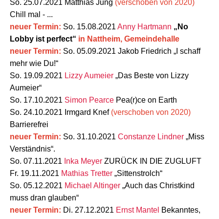
So. 25.07.2021 Matthias Jung
(verschoben von 2020)
Chill mal - ...
neuer Termin:
So. 15.08.2021
Anny Hartmann
„No
Lobby ist perfect“
in Nattheim, Gemeindehalle
neuer Termin:
So. 05.09.2021
Jakob Friedrich
„I schaff
mehr wie Du!“
So. 19.09.2021
Lizzy Aumeier
„Das Beste von Lizzy
Aumeier“
So. 17.10.2021
Simon Pearce
Pea(r)ce on Earth
So. 24.10.2021 Irmgard Knef
(verschoben von 2020)
Barrierefrei
neuer Termin:
So. 31.10.2021
Constanze Lindner
„Miss
Verständnis“.
So. 07.11.2021
Inka Meyer
ZURÜCK IN DIE ZUGLUFT
Fr. 19.11.2021
Mathias Tretter
„Sittenstrolch“
So. 05.12.2021
Michael Altinger
„Auch das Christkind
muss dran glauben“
neuer Termin:
Di. 27.12.2021
Ernst Mantel
Bekanntes,