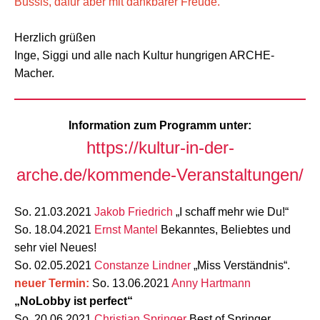
Bussis, dafür aber mit dankbarer Freude.
Herzlich grüßen
Inge, Siggi und alle nach Kultur hungrigen ARCHE-
Macher.
Information zum Programm unter:
https://kultur-in-der-
arche.de/kommende-Veranstaltungen/
So. 21.03.2021
Jakob Friedrich
„I schaff mehr wie Du!“
So. 18.04.2021
Ernst Mantel
Bekanntes, Beliebtes und
sehr viel Neues!
So. 02.05.2021
Constanze Lindner
„Miss Verständnis“.
neuer Termin:
So. 13.06.2021
Anny Hartmann
„NoLobby ist perfect“
So. 20.06.2021
Christian Springer
Best of Springer