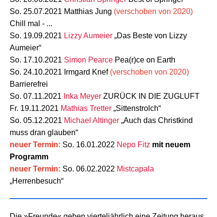
So. 25.07.2021 Matthias Jung
(verschoben von 2020)
Chill mal - ...
So. 19.09.2021
Lizzy Aumeier
„Das Beste von Lizzy
Aumeier“
So. 17.10.2021
Simon Pearce
Pea(r)ce on Earth
So. 24.10.2021 Irmgard Knef
(verschoben von 2020)
Barrierefrei
So. 07.11.2021
Inka Meyer
ZURÜCK IN DIE ZUGLUFT
Fr. 19.11.2021
Mathias Tretter
„Sittenstrolch“
So. 05.12.2021
Michael Altinger
„Auch das Christkind
muss dran glauben“
neuer Termin:
So. 16.01.2022
Nepo Fitz
mit neuem
Programm
neuer Termin:
So. 06.02.2022
Mistcapala
„Herrenbesuch“
Die »Freunde« geben vierteljährlich eine Zeitung heraus.